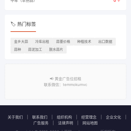
中牟（早熟蒜）
0 ↑
🏷️ 热门标签
金乡大蒜
冷库出租
蒜薹价格
种植技术
出口数据
蒜种
蒜泥加工
脱水蒜片
📢 黄金广告位招租
联系微信：temmokumvc
关于我们
|
联系我们
|
组织机构
|
经营理念
|
企业文化
|
广告服务
|
法律声明
|
网站地图