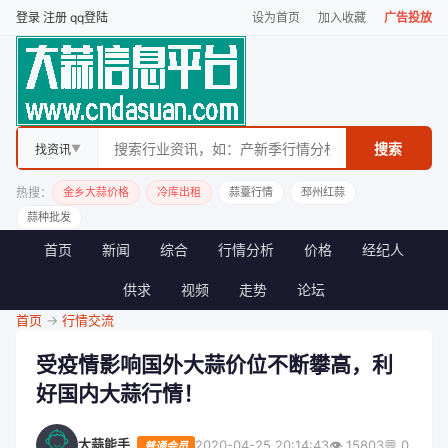
登录
注册
qq登陆
设为首页
加入收藏
广告投放
搜索
找资讯
▼
热搜：
金乡大蒜价格
冷库出租
蒜薹行情
邳州红蒜
蒜种批发
首页
新闻
综合
行情分析
价格
经纪人
供求
视频
走势
论坛
首页
->
行情交流
受疫情影响国外大蒜价位不断攀高，利
好国内大蒜行情！
大蒜能手
2020-04-25 20:14:43
👁️
15803
💬
0
普通会员