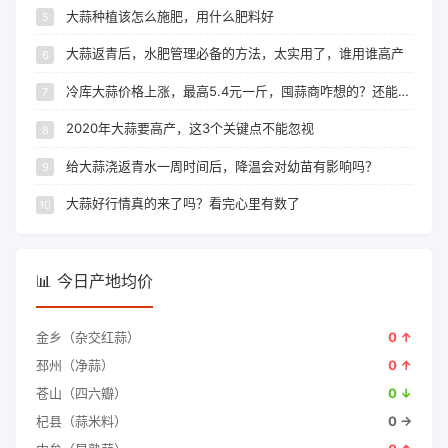
大蒜种植该怎么施肥，用什么肥料好
大蒜返青后，水肥管理必备的方法，太实用了，谁用谁高产
冷库大蒜价格上涨，最高5.4元一斤，囤蒜商咋想的？还能涨吗？
2020年大蒜要高产，这3个关键点不能忽视
给大蒜浇返青水一周时间后，降温会对幼苗有影响吗？
大蒜好行情真的来了吗？看完心里有数了
📊 今日产地均价
金乡（杂交红蒜）
0 ↑
邳州（净蒜）
0 ↑
苍山（四六瓣）
0 ↓
杞县（蒜米料）
0 →