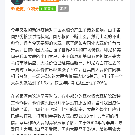
🎁 悬赏：0 积分
行情交流
未结
今年突发的新冠疫情对于国家粮价产生了诸多影响，由于各
国担忧粮食供给状况，国际粮价不断上涨，然而上涨的不止
粮价，还有今天要谈的大蒜。据了解如今国外大蒜价位节节
升高，目前中国大蒜占据了世界80%的市场份额，印尼和美
国是我国大蒜的出口大户，由于印尼和美国方面担忧未来大
蒜的市场供应，大蒜价位已经突破新高，印尼方面在过去的
一周时间里大蒜价位已经飙涨了70%，在美国大蒜价位同样
相当夸张，一袋5棵装的大蒜售价高达1.42美元，相当于一个
大蒜头就达到了1.6元。较去年同期已经上涨了29%。
在老家河南这边早春时节，有小部分的蒜农将大蒜铲除改种
其他作物，他们这么做也并不是没有原因的，当时我国疫情
比较严重，全国处于封城、封村的状态，大蒜的整个供应链
已经被打乱，很可能会导致大蒜出现2003年非典当初的行
情。常年种植大蒜的蒜农应该了解，由于2003年的非典，导
致国内大蒜出口严重受限，国内大蒜严重滞销，最终蒜农大