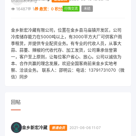
👁️
16487
💬
1
🎁 悬赏：0 积分
行情交流
未结
金乡新宏冷藏有限公司，位置在金乡县马庙镇开发区，公司
冷库储存能力在5000吨以上，有3000平方大厂可供客户雨
季租赁，并提供专业配资业务。有专业的代收人员，从事大
蒜、蒜薹、辣椒的代收代存、加工发货，公司秉承信誉第
一，客户至上原则，让每位客户省心、放心。公司以诚信为
本、合作共赢的理念发展，欢迎全国客商前来金乡实地考
察、洽谈业务。 联系人：邵明云：电话：13791731070（微
信）同步
回帖
金乡新宏冷藏
2021-06-06 11:07
普通会员