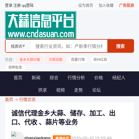
登录
注册
qq登陆
设为首页
加入收藏
广告投放
搜索
找资讯
▼
热搜：
金乡大蒜价格
冷库出租
蒜薹行情
邳州红蒜
蒜种批发
首页
新闻
综合
行情分析
价格
经纪人
供求
视频
走势
论坛
首页
->
行情交流
诚信代理金乡大蒜、储存、加工、出
口、代收 、蒜片等业务
shaoxiaokang
2020-05-10 13:55:49
普通会员