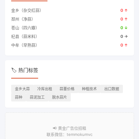
金乡（杂交红蒜）
0 ↑
邳州（净蒜）
0 ↑
苍山（四六瓣）
0 ↓
杞县（蒜米料）
0 →
中牟（早熟蒜）
0 ↑
🏷️ 热门标签
金乡大蒜
冷库出租
蒜薹价格
种植技术
出口数据
蒜种
蒜泥加工
脱水蒜片
📢 黄金广告位招租
联系微信：temmokumvc