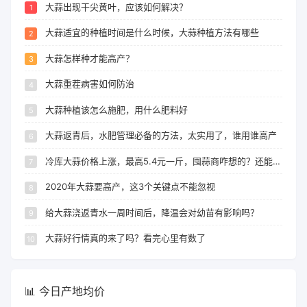
大蒜出现干尖黄叶，应该如何解决？
大蒜适宜的种植时间是什么时候，大蒜种植方法有哪些
大蒜怎样种才能高产？
大蒜重茬病害如何防治
大蒜种植该怎么施肥，用什么肥料好
大蒜返青后，水肥管理必备的方法，太实用了，谁用谁高产
冷库大蒜价格上涨，最高5.4元一斤，囤蒜商咋想的？还能涨吗？
2020年大蒜要高产，这3个关键点不能忽视
给大蒜浇返青水一周时间后，降温会对幼苗有影响吗？
大蒜好行情真的来了吗？看完心里有数了
📊 今日产地均价